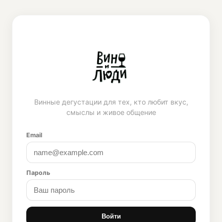
Винные дегустации для тех, кто любит вкус,
смыслы и живое общение
Email
Пароль
Войти